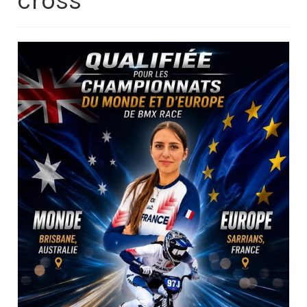
cross
Contacts
Histoire
1950 à 1969
1970 à 1979
1980 à 1987
1988 à 1996
1997 à 2007
2008 à Aujourd’hui
Licence F.F.C.
Galerie Photos
Nos manifestations