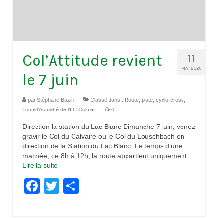
Col’Attitude revient
11
MAI 2026
le 7 juin
par
Stéphane Bazin
|
Classé dans :
Route, piste, cyclo-cross
,
Toute l'Actualité de l'EC Colmar
|
0
Direction la station du Lac Blanc Dimanche 7 juin, venez
gravir le Col du Calvaire ou le Col du Louschbach en
direction de la Station du Lac Blanc. Le temps d’une
matinée, de 8h à 12h, la route appartient uniquement …
Lire la suite­­
Facebook
Twitter
Partager