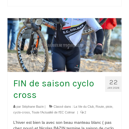
FIN de saison cyclo
22
JAN 2026
cross
par
Stéphane Bazin
|
Classé dans :
La Vie du Club
,
Route, piste,
cyclo-cross
,
Toute l'Actualité de l'EC Colmar
|
2
L’hiver est bien la avec son beau manteau blanc ( pas
chez nous) et Nicolas BAZIN termine la saison de cyclo