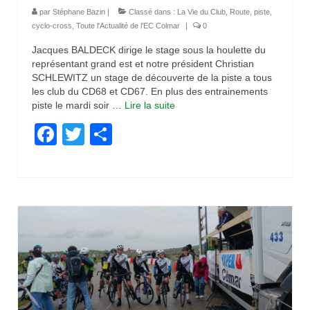
par
Stéphane Bazin
|
Classé dans :
La Vie du Club
,
Route, piste,
cyclo-cross
,
Toute l'Actualité de l'EC Colmar
|
0
Jacques BALDECK dirige le stage sous la houlette du
représentant grand est et notre président Christian
SCHLEWITZ un stage de découverte de la piste a tous
les club du CD68 et CD67. En plus des entrainements
piste le mardi soir …
Lire la suite­­
Facebook
Twitter
Partager