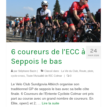
6 coureurs de l’ECC à
24
MAR 2026
Seppois le bas
par
Stéphane Bazin
|
Classé dans :
La Vie du Club
,
Route, piste,
cyclo-cross
,
Toute l'Actualité de l'EC Colmar
|
0
Le Velo Club Sundgovia Altkirch organise son
traditionnel GP de seppois le bas avec sa belle côte
finale. 6 Coureurs de l’Entente Cycliste Colmar ont pris
part au course avec un grand nombre de coureurs. En
Elite, open1 et 2; …
Lire la suite­­