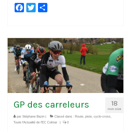
Facebook
Twitter
Partager
GP des carreleurs
18
MAR 2026
par
Stéphane Bazin
|
Classé dans :
Route, piste, cyclo-cross
,
Toute l'Actualité de l'EC Colmar
|
0