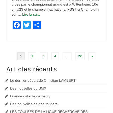
cross par le championnat grand est à Wittenheim, 10e
en U23 et le championnat national FSGT à Champigny
sur …
Lire la suite­­
Facebook
Twitter
Partager
Navigation
1
2
3
4
…
22
»
des
Articles récents
articles
Le dernier départ de Christian LAMBERT
Des nouvelles du BMX
Grande collecte de Sang
Des nouvelles de nos routiers
LES FOULÉES DE LA LIGUE RECHERCHE DES