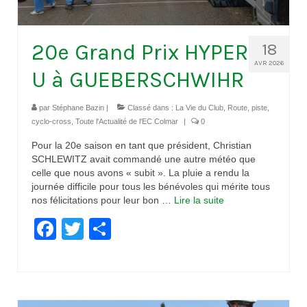
20e Grand Prix HYPER
18
AVR 2026
U à GUEBERSCHWIHR
par
Stéphane Bazin
|
Classé dans :
La Vie du Club
,
Route, piste,
cyclo-cross
,
Toute l'Actualité de l'EC Colmar
|
0
Pour la 20e saison en tant que président, Christian
SCHLEWITZ avait commandé une autre météo que
celle que nous avons « subit ». La pluie a rendu la
journée difficile pour tous les bénévoles qui mérite tous
nos félicitations pour leur bon …
Lire la suite­­
Facebook
Twitter
Partager