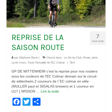
REPRISE DE LA
7
MAR 2026
SAISON ROUTE
par
Stéphane Bazin
|
Classé dans :
La Vie du Club
,
Route, piste,
cyclo-cross
,
Toute l'Actualité de l'EC Colmar
|
0
GP DE WITTENHEIM c’est la reprise pour nos routiers
sous les couleurs de l’EC Colmar demain sur le circuit
de wittenheim.2 coureurs de l’ EC colmar en elite
(MULLER paul et SIGALAS brewen) et 1 coureur en
U17 ( WISSON …
Lire la suite­­
Facebook
Twitter
Partager