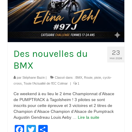
Nos organisations de la saison
Classements
Route
VTT
Des nouvelles du
23
BMX
MAI 2026
BMX
Piste
par
Stéphane Bazin
|
Classé dans :
BMX
,
Route, piste, cyclo-
Cyclo-Cross
cross
,
Toute l'Actualité de l'EC Colmar
|
1
Actualités
Ce weekend à eu lieu le 2 ème Championnat d’Alsace
de PUMPTRACK à Tagolsheim ! 3 pilotes se sont
Préparation
inscrits pour cette épreuve et 3 victoires et 2 titres de
Champion d’Alsace Champion d’Alsace de Pumptrack
Plan d’entraînement 2026
Augustin Gendreau Louis Aeby …
Lire la suite­­
Facebook
Twitter
Partager
Préparation Physique