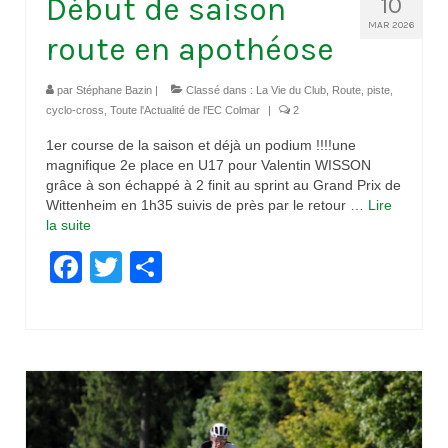
Début de saison
10
MAR 2026
route en apothéose
par
Stéphane Bazin
|
Classé dans :
La Vie du Club
,
Route, piste,
cyclo-cross
,
Toute l'Actualité de l'EC Colmar
|
2
1er course de la saison et déjà un podium !!!!une
magnifique 2e place en U17 pour Valentin WISSON
grâce à son échappé à 2 finit au sprint au Grand Prix de
Wittenheim en 1h35 suivis de près par le retour …
Lire
la suite­­
Facebook
Twitter
Partager