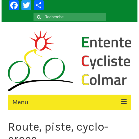
Facebook
Twitter
Partager
Rechercher
:
Menu
Accueil
Route, piste, cyclo-
Le Club