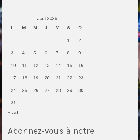
Documentation
août 2026
Loisirs
L
M
M
J
V
S
D
Sorties
1
2
Strava
3
4
5
6
7
8
9
Route, Piste, Cyclo-cross
10
11
12
13
14
15
16
Plan d’entraînement 2026
17
18
19
20
21
22
23
Nos organisations de la saison
24
25
26
27
28
29
30
VTT
31
Team Hase
« Juil
Nos organisations de la saison
Abonnez-vous à notre
BMX