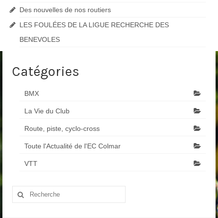
Des nouvelles de nos routiers
Nos organisations de la saison
LES FOULÉES DE LA LIGUE RECHERCHE DES
Classements
BENEVOLES
Route
Catégories
VTT
BMX
BMX
Piste
La Vie du Club
Route, piste, cyclo-cross
Cyclo-Cross
Toute l'Actualité de l'EC Colmar
Actualités
VTT
Préparation
Plan d’entraînement 2026
Rechercher
:
Préparation Physique