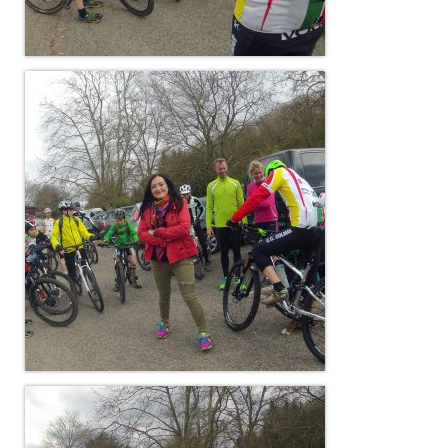
Nos organisations de la saison
Classements
Route
VTT
BMX
Piste
Cyclo-Cross
Actualités
Préparation
Plan d’entraînement 2026
Préparation Physique