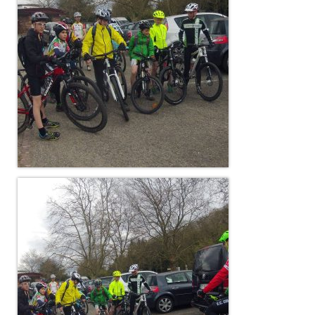
Documentation
Loisirs
Sorties
Strava
Route, Piste, Cyclo-cross
Plan d’entraînement 2026
Nos organisations de la saison
VTT
Team Hase
Nos organisations de la saison
BMX