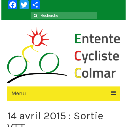
Facebook
Twitter
Partager
Rechercher
:
Menu
Accueil
14 avril 2015 : Sortie
Le Club