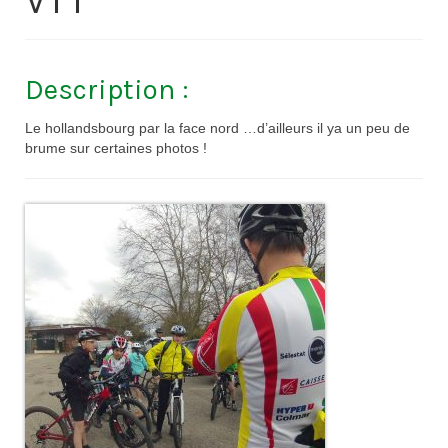
VTT
Contacts
Histoire
Description :
1950 à 1969
Le hollandsbourg par la face nord …d’ailleurs il ya un peu de
1970 à 1979
brume sur certaines photos !
1980 à 1987
1988 à 1996
1997 à 2007
2008 à Aujourd’hui
Licence F.F.C.
Galerie Photos
Nos manifestations