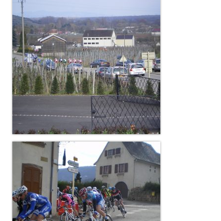
Nos organisations de la saison
Classements
Route
VTT
BMX
Piste
Cyclo-Cross
Actualités
Préparation
Plan d’entraînement 2026
Préparation Physique