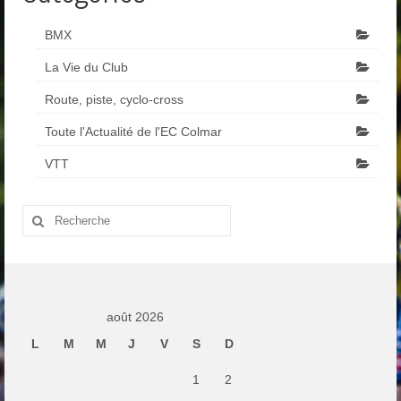
BMX
La Vie du Club
Route, piste, cyclo-cross
Toute l'Actualité de l'EC Colmar
VTT
Rechercher
:
août 2026
L
M
M
J
V
S
D
1
2