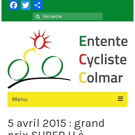
Facebook
Twitter
Partager
Rechercher
:
Menu
Accueil
5 avril 2015 : grand
Le Club