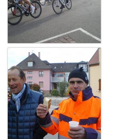
Documentation
Loisirs
Sorties
Strava
Route, Piste, Cyclo-cross
Plan d’entraînement 2026
Nos organisations de la saison
VTT
Team Hase
Nos organisations de la saison
BMX