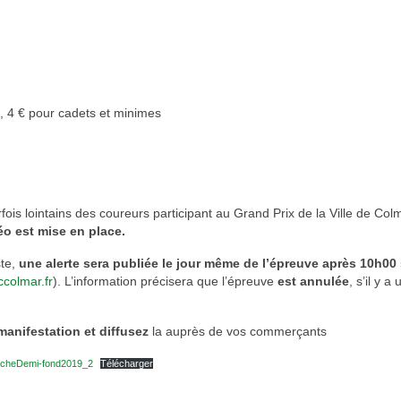
s, 4 € pour cadets et minimes
ois lointains des coureurs participant au Grand Prix de la Ville de Col
éo est mise en place.
ste,
une alerte sera publiée le jour même de l’épreuve après 10h00 
ccolmar.fr
). L’information précisera que l’épreuve
est annulée
, s’il y a
 manifestation et diffusez
la auprès de vos commerçants
ficheDemi-fond2019_2
Télécharger