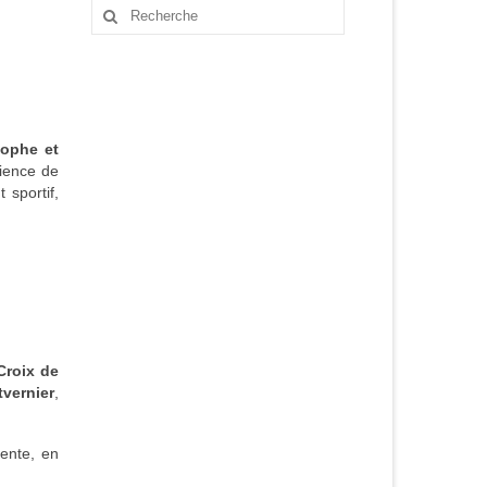
Rechercher
:
tophe et
rience de
t sportif,
Croix de
tvernier
,
pente, en