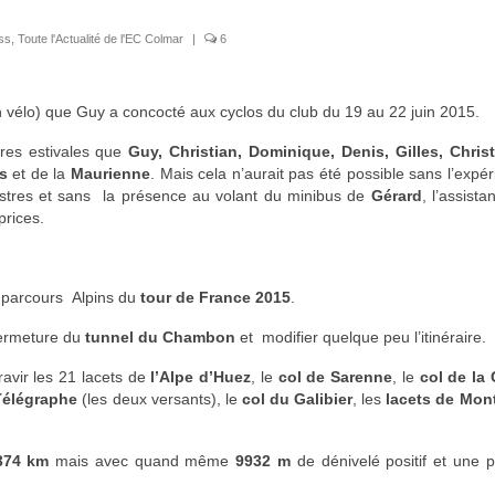
oss
,
Toute l'Actualité de l'EC Colmar
|
6
 vélo) que Guy a concocté aux cyclos du club du 19 au 22 juin 2015.
ures estivales que
Guy, Christian, Dominique, Denis, Gilles, Chris
s
et de la
Maurienne
. Mais cela n’aurait pas été possible sans l’expé
stres et sans la présence au volant du minibus de
Gérard
, l’assistan
prices.
s parcours Alpins du
tour de France 2015
.
fermeture du
tunnel du Chambon
et modifier quelque peu l’itinéraire.
avir les 21 lacets de
l’Alpe d’Huez
, le
col de Sarenne
, le
col de la 
Télégraphe
(les deux versants), le
col du Galibier
, les
lacets de Mon
74 km
mais avec quand même
9932 m
de dénivelé positif et une 