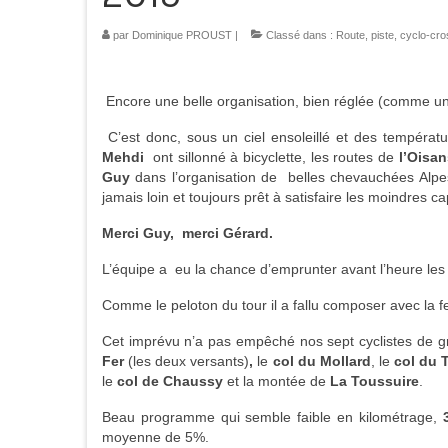
par
Dominique PROUST
|
Classé dans :
Route, piste, cyclo-cr
Encore une belle organisation, bien réglée (comme un
C’est donc, sous un ciel ensoleillé et des températ
Mehdi
ont sillonné à bicyclette, les routes de
l’Oisan
Guy
dans l’organisation de belles chevauchées Alpe
jamais loin et toujours prêt à satisfaire les moindres ca
Merci Guy, merci Gérard.
L’équipe a eu la chance d’emprunter avant l’heure le
Comme le peloton du tour il a fallu composer avec la 
Cet imprévu n’a pas empêché nos sept cyclistes de gr
Fer
(les deux versants)
,
le
col du Mollard
, le
col
du 
le
col de Chaussy
et la montée de
La Toussuire
.
Beau programme qui semble faible en kilométrage,
3
moyenne de 5%.