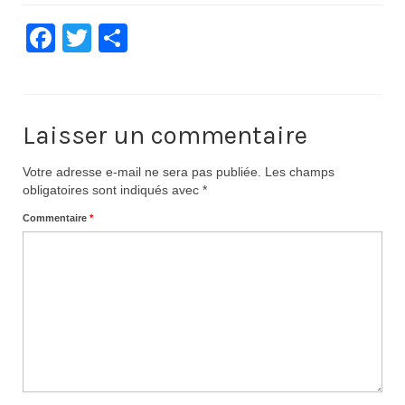
Documentation
Facebook
Twitter
Partager
Loisirs
Sorties
Laisser un commentaire
Strava
Route, Piste, Cyclo-cross
Votre adresse e-mail ne sera pas publiée.
Les champs
obligatoires sont indiqués avec
*
Plan d’entraînement 2026
Commentaire
*
Nos organisations de la saison
VTT
Team Hase
Nos organisations de la saison
BMX