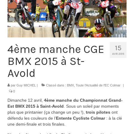
Contacts
Histoire
1950 à 1969
1970 à 1979
4ème manche CGE
15
1980 à 1987
AVR 2015
BMX 2015 à St-
1988 à 1996
Avold
1997 à 2007
par
Guy MICHEL
|
Classé dans :
BMX
,
Toute l'Actualité de l'EC Colmar
|
2008 à Aujourd’hui
0
Dimanche 12 avril,
4ème manche du Championnat Grand-
Licence F.F.C.
Est BMX 2015 à Saint-Avold
. Sous un soleil par moments
plus que printanier (ça change un peu !),
trois pilotes
ont
Galerie Photos
défendu les couleurs de l’
Entente Cycliste Colmar
: à la clé
une demi-finale et trois finales.
Nos manifestations