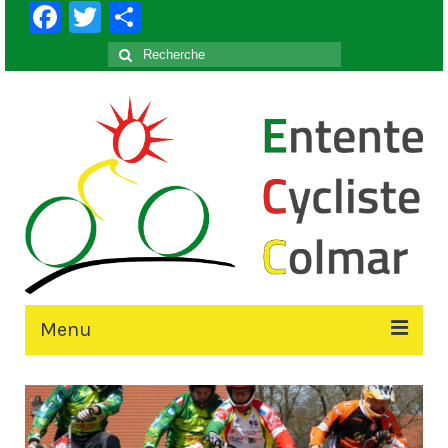
Facebook
Twitter
Partager
Rechercher
:
Menu
Accueil
Le Club