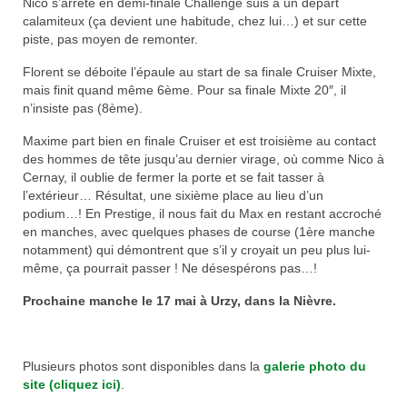
Nico s’arrête en demi-finale Challenge suis à un départ
Nos organisations de la saison
calamiteux (ça devient une habitude, chez lui…) et sur cette
piste, pas moyen de remonter.
Classements
Florent se déboite l’épaule au start de sa finale Cruiser Mixte,
mais finit quand même 6ème. Pour sa finale Mixte 20″, il
Route
n’insiste pas (8ème).
VTT
Maxime part bien en finale Cruiser et est troisième au contact
des hommes de tête jusqu’au dernier virage, où comme Nico à
BMX
Cernay, il oublie de fermer la porte et se fait tasser à
l’extérieur… Résultat, une sixième place au lieu d’un
Piste
podium…! En Prestige, il nous fait du Max en restant accroché
en manches, avec quelques phases de course (1ère manche
Cyclo-Cross
notamment) qui démontrent que s’il y croyait un peu plus lui-
même, ça pourrait passer ! Ne désespérons pas…!
Actualités
Prochaine manche le 17 mai à Urzy, dans la Nièvre.
Préparation
Plan d’entraînement 2026
Plusieurs photos sont disponibles dans la
galerie photo du
site (cliquez ici)
.
Préparation Physique