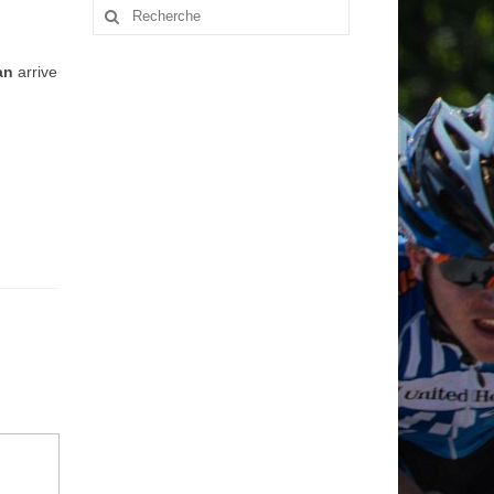
Rechercher
:
an
arrive