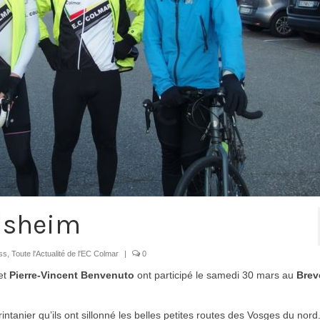
lsheim
oss
,
Toute l'Actualité de l'EC Colmar
|
0
et
Pierre-Vincent Benvenuto
ont participé le samedi 30 mars au
Brev
rintanier qu’ils ont sillonné les belles petites routes des Vosges du nord