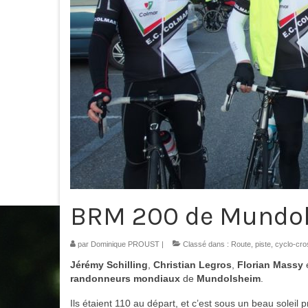
BRM 200 de Mundo
par
Dominique PROUST
|
Classé dans :
Route, piste, cyclo-cr
Jérémy Schilling
,
Christian Legros
,
Florian Massy
randonneurs mondiaux
de
Mundolsheim
.
Ils étaient 110 au départ, et c’est sous un beau soleil p