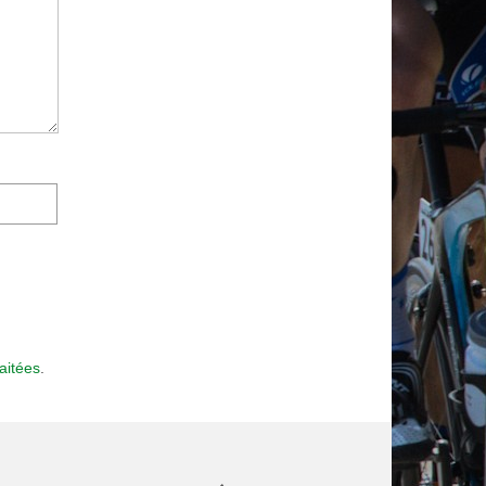
aitées
.