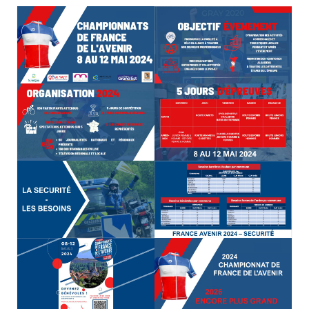
Nos organisations de la saison
Classements
Route
VTT
BMX
Piste
Cyclo-Cross
Actualités
Préparation
Plan d’entraînement 2026
Préparation Physique