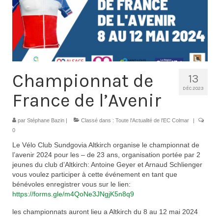
Contacts
Histoire
1950 à 1969
1970 à 1979
Championnat de
13
1980 à 1987
DÉC 2023
France de l’Avenir
1988 à 1996
par
Stéphane Bazin
|
Classé dans :
Toute l'Actualité de l'EC Colmar
|
1997 à 2007
0
Le Vélo Club Sundgovia Altkirch organise le championnat de
2008 à Aujourd’hui
l’avenir 2024 pour les – de 23 ans, organisation portée par 2
jeunes du club d’Altkirch: Antoine Geyer et Arnaud Schlienger
Licence F.F.C.
vous voulez participer à cette événement en tant que
bénévoles enregistrer vous sur le lien:
Galerie Photos
https://forms.gle/m4QoNe3JNgjK5n8q9
Nos manifestations
les championnats auront lieu a Altkirch du 8 au 12 mai 2024