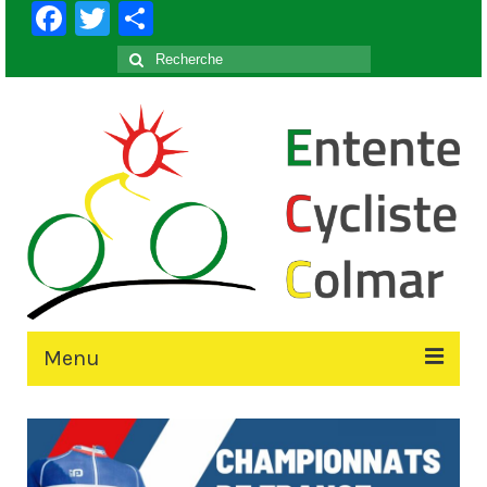
Facebook
Twitter
Partager
Rechercher
:
Menu
Accueil
Le Club