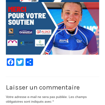
Documentation
Loisirs
Sorties
Strava
Route, Piste, Cyclo-cross
Plan d’entraînement 2026
Facebook
Twitter
Partager
Nos organisations de la saison
VTT
Team Hase
Laisser un commentaire
Nos organisations de la saison
Votre adresse e-mail ne sera pas publiée.
Les champs
obligatoires sont indiqués avec
*
BMX