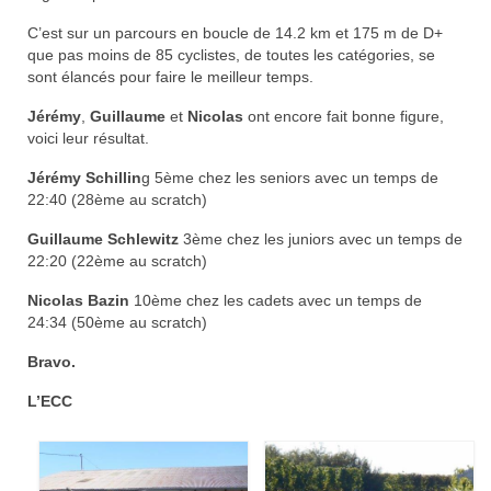
Nos organisations de la saison
C’est sur un parcours en boucle de 14.2 km et 175 m de D+
que pas moins de 85 cyclistes, de toutes les catégories, se
Classements
sont élancés pour faire le meilleur temps.
Route
Jérémy
,
Guillaume
et
Nicolas
ont encore fait bonne figure,
voici leur résultat.
VTT
Jérémy Schillin
g 5ème chez les seniors avec un temps de
22:40 (28ème au scratch)
BMX
Guillaume Schlewitz
3ème chez les juniors avec un temps de
Piste
22:20 (22ème au scratch)
Cyclo-Cross
Nicolas Bazin
10ème chez les cadets avec un temps de
24:34 (50ème au scratch)
Actualités
Bravo.
Préparation
L’ECC
Plan d’entraînement 2026
Préparation Physique