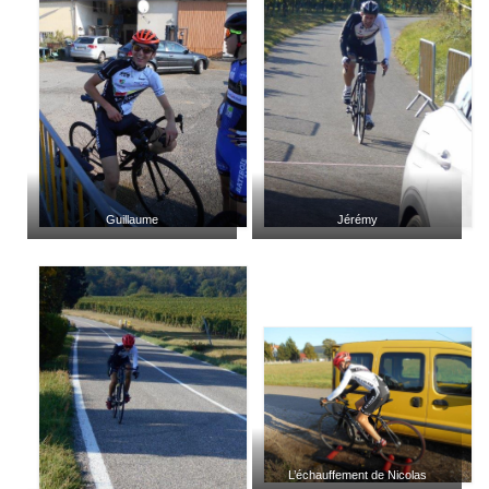
Documentation
Loisirs
Sorties
Strava
Route, Piste, Cyclo-cross
Guillaume
Jérémy
Plan d’entraînement 2026
Nos organisations de la saison
VTT
Team Hase
Nos organisations de la saison
BMX
L’échauffement de Nicolas