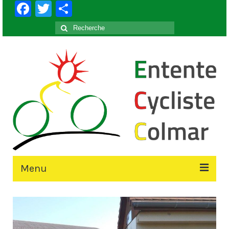
Facebook
Twitter
Partager
Rechercher
:
Menu
Accueil
Le Club