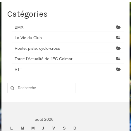
Catégories
BMX
La Vie du Club
Route, piste, cyclo-cross
Toute l'Actualité de l'EC Colmar
VTT
Rechercher
:
août 2026
L
M
M
J
V
S
D