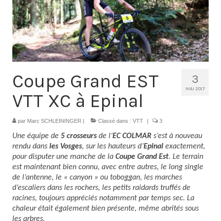
Contacts
Histoire
1950 à 1969
1970 à 1979
Coupe Grand EST
3
1980 à 1987
MAI 2017
VTT XC à Epinal
1988 à 1996
par
Marc SCHLEININGER
|
Classé dans :
VTT
|
3
1997 à 2007
Une équipe de
5 crosseurs
de l’
EC COLMAR
s’est à nouveau
rendu dans
les Vosges
, sur les hauteurs d’
Epinal
exactement,
2008 à Aujourd’hui
pour disputer une manche de la
Coupe Grand Est
. Le terrain
est maintenant bien connu, avec entre autres, le long single
Licence F.F.C.
de l’antenne, le « canyon » ou toboggan, les marches
d’escaliers dans les rochers, les petits raidards truffés de
Galerie Photos
racines, toujours appréciés notamment par temps sec. La
chaleur était également bien présente, même abrités sous
Nos manifestations
les arbres.