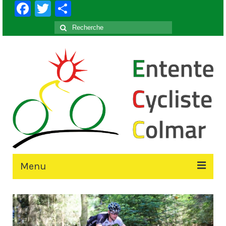
Facebook
Twitter
Partager
Rechercher
:
Menu
Accueil
Le Club