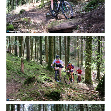
Documentation
Loisirs
Sorties
Strava
Route, Piste, Cyclo-cross
Plan d’entraînement 2026
Nos organisations de la saison
VTT
Team Hase
Nos organisations de la saison
BMX