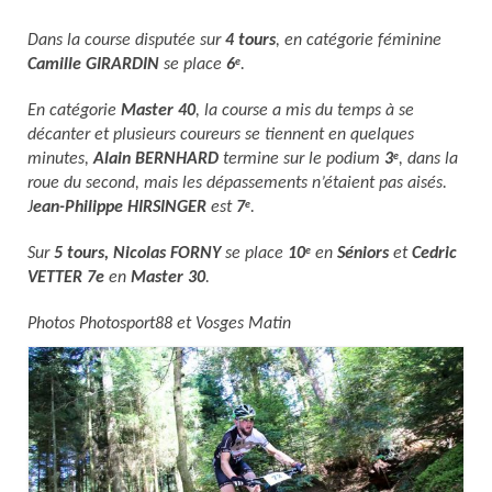
Nos organisations de la saison
Dans la course disputée sur
4 tours
, en catégorie féminine
Camille GIRARDIN
se place
6
.
e
Classements
En catégorie
Master 40
, la course a mis du temps à se
Route
décanter et plusieurs coureurs se tiennent en quelques
VTT
minutes,
Alain BERNHARD
termine sur le podium
3
, dans la
e
roue du second, mais les dépassements n’étaient pas aisés.
BMX
J
ean-Philippe HIRSINGER
est
7
.
e
Piste
Sur
5 tours,
Nicolas FORNY
se place
10
en
Séniors
et
Cedric
e
VETTER 7e
en
Master 30
.
Cyclo-Cross
Photos Photosport88 et Vosges Matin
Actualités
Préparation
Plan d’entraînement 2026
Préparation Physique