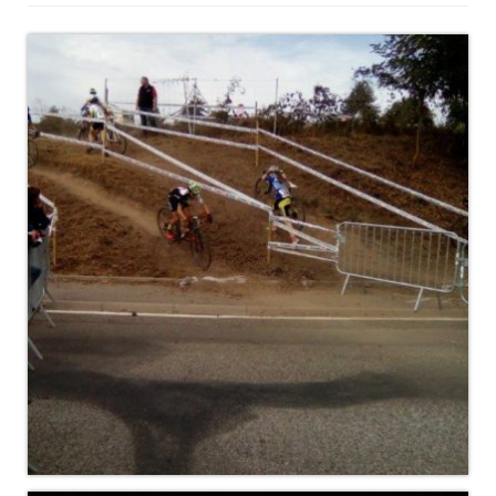
Documentation
Loisirs
Sorties
Strava
Route, Piste, Cyclo-cross
Plan d’entraînement 2026
Nos organisations de la saison
VTT
Team Hase
Nos organisations de la saison
BMX