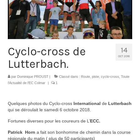
Contacts
Histoire
1950 à 1969
1970 à 1979
Cyclo-cross de
14
1980 à 1987
OCT 2018
Lutterbach.
1988 à 1996
par
Dominique PROUST
|
Classé dans :
Route, piste, cyclo-cross
,
Toute
1997 à 2007
l'Actualité de l'EC Colmar
|
1
2008 à Aujourd’hui
Quelques photos du Cyclo-cross
International
de
Lutterbach
Licence F.F.C.
qui se déroulait le samedi 6 octobre 2018.
Galerie Photos
Fortunes diverses pour les coureurs de L’
ECC.
Patrick Horn
a fait son bonhomme de chemin dans la course
Nos manifestations
régionale du matin ( plus de 50 participants)