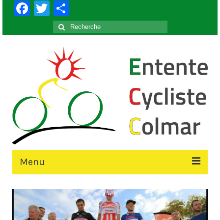
Facebook
Twitter
Partager
Rechercher
:
Menu
Accueil
Le Club