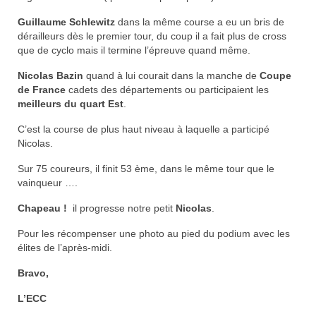
Nos organisations de la saison
Guillaume Schlewitz
dans la même course a eu un bris de
dérailleurs dès le premier tour, du coup il a fait plus de cross
Classements
que de cyclo mais il termine l’épreuve quand même.
Route
Nicolas Bazin
quand à lui courait dans la manche de
Coupe
de France
cadets des départements ou participaient les
VTT
meilleurs du quart Est
.
C’est la course de plus haut niveau à laquelle a participé
BMX
Nicolas.
Piste
Sur 75 coureurs, il finit 53 ème, dans le même tour que le
vainqueur ….
Cyclo-Cross
Chapeau !
il progresse notre petit
Nicolas
.
Actualités
Pour les récompenser une photo au pied du podium avec les
Préparation
élites de l’après-midi.
Bravo,
Plan d’entraînement 2026
L’ECC
Préparation Physique