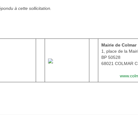
ondu à cette sollicitation.
Mairie de Colmar
1, place de la Mair
BP 50528
on
68021 COLMAR C
2024
@colmar.fr
www.colm