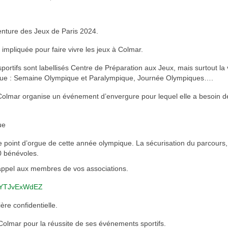
enture des Jeux de Paris 2024.
 impliquée pour faire vivre les jeux à Colmar.
rtifs sont labellisés Centre de Préparation aux Jeux, mais surtout la v
pique : Semaine Olympique et Paralympique, Journée Olympiques….
e Colmar organise un événement d’envergure pour lequel elle a besoin d
que
 point d’orgue de cette année olympique. La sécurisation du parcours, 
0 bénévoles.
 appel aux membres de vos associations.
/e/YTJvExWdEZ
re confidentielle.
Colmar pour la réussite de ses événements sportifs.