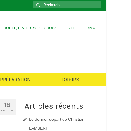
er
Rechercher
:
ROUTE, PISTE, CYCLO-CROSS
VTT
BMX
PRÉPARATION
LOISIRS
18
Articles récents
MAI 2024
Le dernier départ de Christian
LAMBERT