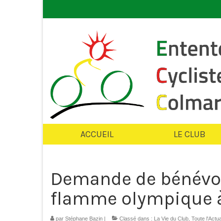
ACCUEIL
LE CLUB
Demande de bénévole
flamme olympique 
par
Stéphane Bazin
|
Classé dans :
La Vie du Club
,
Toute l'Actu