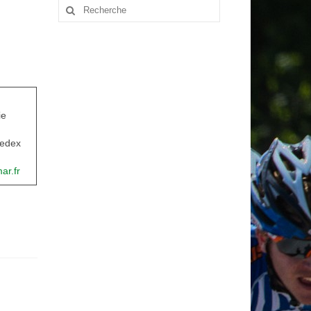
Rechercher
:
ie
edex
ar.fr