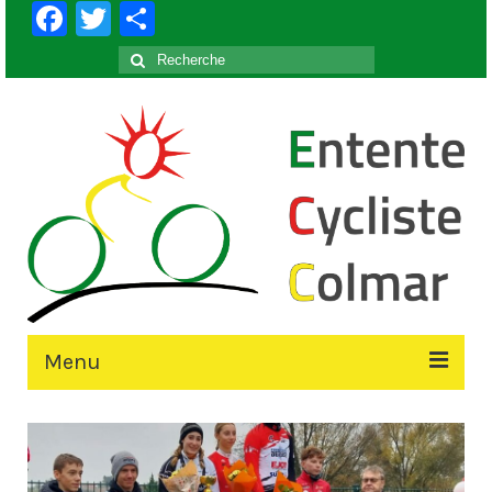
Facebook
Twitter
Partager
Rechercher
:
Menu
Accueil
Le Club