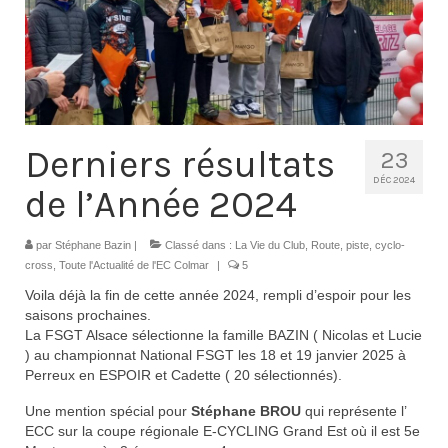
Contacts
Histoire
1950 à 1969
1970 à 1979
Derniers résultats
23
1980 à 1987
DÉC 2024
de l’Année 2024
1988 à 1996
par
Stéphane Bazin
|
Classé dans :
La Vie du Club
,
Route, piste, cyclo-
1997 à 2007
cross
,
Toute l'Actualité de l'EC Colmar
|
5
Voila déjà la fin de cette année 2024, rempli d’espoir pour les
2008 à Aujourd’hui
saisons prochaines.
La FSGT Alsace sélectionne la famille BAZIN ( Nicolas et Lucie
Licence F.F.C.
) au championnat National FSGT les 18 et 19 janvier 2025 à
Perreux en ESPOIR et Cadette ( 20 sélectionnés).
Galerie Photos
Une mention spécial pour
Stéphane BROU
qui représente l’
Nos manifestations
ECC sur la coupe régionale E-CYCLING Grand Est où il est 5e