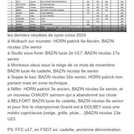
Documentation
Loisirs
général apres 3e manches
Sorties
les derniers résultats de cyclo cross 2024
à Mulbach sur munster: HORN patrick 6e Ancien, BAZIN
Strava
nicolas 15e senior
à Soultz sous foret: BAZIN lucie 2e U17, BAZIN nicolas 17e
Route, Piste, Cyclo-cross
senior
à Montreux vieux sous la neige de ce mois de novembre:
Plan d’entraînement 2026
BAZIN lucie 4e cadette, BAZIN nicolas 6e senior
à Soppe le bas: BAZIN nicolas 16e senior, HORN patrick non
Nos organisations de la saison
partant mais en zone technique.
à Niffer: HORN patrick 3e ancien, BAZIN nicolas 5e senior, et
VTT
un nouveau CHAUDY samson qui a abandonné sur chute
à BELFORT: BAZIN lucie 4e cadette, BAZIN nicolas 8e senior
Team Hase
et pour finir le championnat Grand est à GOLBEY sous une
météo capricieuse (neige, grêle, pluie,…)BAZIN nicolas 13e
Nos organisations de la saison
U23
PS: FFC u17, en FSGT ex: cadette, ancienne dénomination
BMX