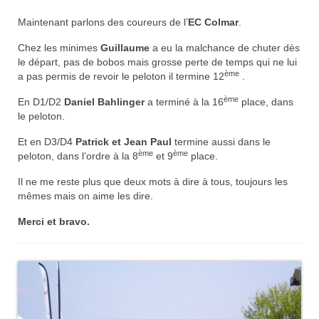
Documentation
Maintenant parlons des coureurs de l’
EC Colmar
.
Loisirs
Chez les minimes
Guillaume
a eu la malchance de chuter dès
le départ, pas de bobos mais grosse perte de temps qui ne lui
ème
Sorties
a pas permis de revoir le peloton il termine 12
.
ème
En D1/D2
Daniel Bahlinger
a terminé à la 16
place, dans
Strava
le peloton.
Route, Piste, Cyclo-cross
Et en D3/D4
Patrick et Jean Paul
termine aussi dans le
ème
ème
peloton, dans l’ordre à la 8
et 9
place.
Plan d’entraînement 2026
Il ne me reste plus que deux mots à dire à tous, toujours les
Nos organisations de la saison
mêmes mais on aime les dire.
VTT
Merci et bravo.
Team Hase
Nos organisations de la saison
BMX