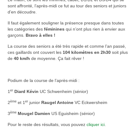
sont affronté, l’après-midi ce fut au tour des seniors et juniors
Nos organisations de la saison
d’en découdre.
Classements
Il faut également souligner la présence presque dans toutes
les catégories des
féminines
qui n’ont plus rien à envier aux
Route
garçons.
Bravo à elles !
VTT
La course des seniors a été très rapide et comme l’an passé,
ces gaillards ont couvert les
104 kilomètres en 2h30
soit plus
BMX
de
40 km/h
de moyenne. Ça fait rêver !
Piste
Podium de la course de l’après-midi :
Cyclo-Cross
er
1
Diard Kévin
UC Schwenheim (sénior)
Actualités
ème
er
2
et 1
junior
Raugel Antoine
VC Eckwersheim
Préparation
ème
3
Mougel Damien
US Eguisheim (sénior)
Plan d’entraînement 2026
Pour le reste des résultats, vous pouvez
cliquer ici
.
Préparation Physique