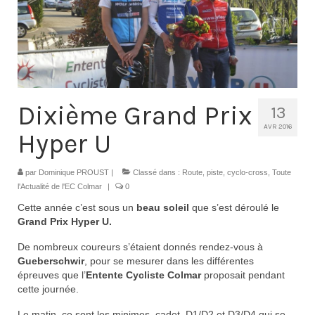
Contacts
Histoire
1950 à 1969
1970 à 1979
Dixième Grand Prix
13
1980 à 1987
AVR 2016
Hyper U
1988 à 1996
par
Dominique PROUST
|
Classé dans :
Route, piste, cyclo-cross
,
Toute
1997 à 2007
l'Actualité de l'EC Colmar
|
0
Cette année c’est sous un
beau soleil
que s’est déroulé le
2008 à Aujourd’hui
Grand Prix Hyper U.
Licence F.F.C.
De nombreux coureurs s’étaient donnés rendez-vous à
Gueberschwir
, pour se mesurer dans les différentes
Galerie Photos
épreuves que l’
Entente Cycliste Colmar
proposait pendant
cette journée.
Nos manifestations
Le matin, ce sont les minimes, cadet, D1/D2 et D3/D4 qui se