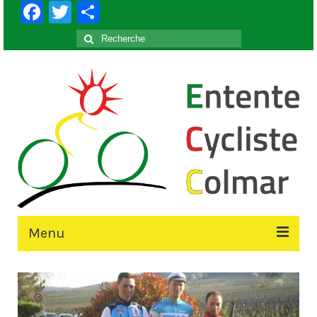
Facebook
Twitter
Partager
Rechercher
:
Menu
Accueil
Le Club