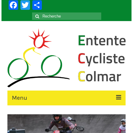
Facebook
Twitter
Partager
Rechercher
:
Menu
Accueil
Le Club