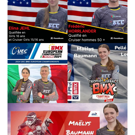
Nos organisations de la saison
Classements
Route
VTT
BMX
Piste
Cyclo-Cross
Actualités
Préparation
Plan d’entraînement 2026
Préparation Physique