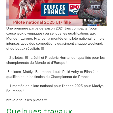
Documentation
Loisirs
Sorties
Une première partie de saison 2024 très compacte (pour
cause jeux olympiques) où se joue les qualifications aux
Strava
Monde , Europe, France, la montée en pilote national. 3 mois
intenses avec des compétitions quasiment chaque weekend,
Route, Piste, Cyclo-cross
et de beaux résultats !!!
– 2 pilotes, Elina Jehl et Frederic Horrlander qualifiés pour les
Plan d’entraînement 2026
championnats du Monde et d’Europe !
Nos organisations de la saison
-3 pilotes, Maëlys Baumann, Louis Pellé Aeby et Elina Jehl
qualifiés pour les finales du Championnat de France !
VTT
– 1 montée en pilote national pour l’année 2025 pour Maëlys
Team Hase
Baumann !
Nos organisations de la saison
bravo à tous les pilotes !!!
Quelques travaux
BMX