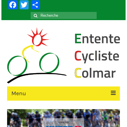
Facebook
Twitter
Partager
Rechercher
:
Menu
Accueil
Le Club