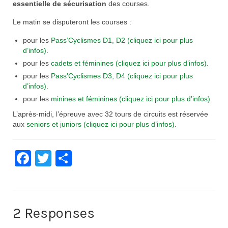
essentielle de sécurisation
des courses.
Nos organisations de la saison
Le matin se disputeront les courses :
Classements
pour les
Pass’Cyclismes D1, D2 (cliquez ici pour plus
d’infos)
.
Route
pour les
cadets et féminines (cliquez ici pour plus d’infos)
.
VTT
pour les
Pass’Cyclismes D3, D4 (cliquez ici pour plus
d’infos)
.
BMX
pour les
minines et féminines (cliquez ici pour plus d’infos)
.
L’après-midi, l’épreuve avec 32 tours de circuits est réservée
Piste
aux
seniors et juniors (cliquez ici pour plus d’infos)
.
Cyclo-Cross
Facebook
Twitter
Partager
Actualités
Préparation
Plan d’entraînement 2026
2 Responses
Préparation Physique