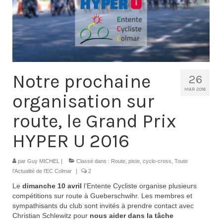
Contacts
Histoire
1950 à 1969
1970 à 1979
Notre prochaine
26
1980 à 1987
MAR 2016
organisation sur
1988 à 1996
route, le Grand Prix
1997 à 2007
HYPER U 2016
2008 à Aujourd’hui
par
Guy MICHEL
|
Classé dans :
Route, piste, cyclo-cross
,
Toute
Licence F.F.C.
l'Actualité de l'EC Colmar
|
2
Le
dimanche 10 avril
l’Entente Cycliste organise plusieurs
Galerie Photos
compétitions sur route à Gueberschwihr. Les membres et
sympathisants du club sont invités à prendre contact avec
Nos manifestations
Christian Schlewitz pour
nous aider dans la tâche