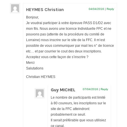
Documentation
HEYMES Christian
04/04/2016
|
Reply
Bonjour,
Loisirs
Je voudrai participer à votre épreuve PASS D1/D2 avec
mon fils. Nous avons une licence Individuelle FFC et ne
Sorties
pouvons pas (attente de la procédure du comité de
Lorraine) nous inscrire sur le site de la FFC. Il m’est
Strava
possible de vous communiquer par mail les n° de licence
etc… et par courrier le cout des deux inscriptions.
Route, Piste, Cyclo-cross
Acceptez vous cette façon de s’inscrire ?
Merci
Plan d’entraînement 2026
Salutations
Nos organisations de la saison
Christian HEYMES
VTT
Guy MICHEL
07/04/2016
|
Reply
Le nombre de participants est limité
Team Hase
à 80 coureurs, les inscriptions sur le
site de la FFC atteindront
Nos organisations de la saison
probablement ce seuil.
Il serait préférable que vous utilisiez
BMX
ce canal.