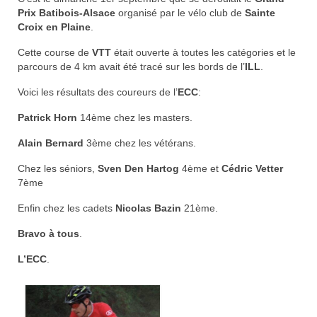
Prix Batibois-Alsace
organisé par le vélo club de
Sainte
Nos organisations de la saison
Croix en Plaine
.
Classements
Cette course de
VTT
était ouverte à toutes les catégories et le
parcours de 4 km avait été tracé sur les bords de l’
ILL
.
Route
Voici les résultats des coureurs de l’
ECC
:
VTT
Patrick Horn
14ème chez les masters.
BMX
Alain Bernard
3ème chez les vétérans.
Piste
Chez les séniors,
Sven Den Hartog
4ème et
Cédric Vetter
7ème
Cyclo-Cross
Enfin chez les cadets
Nicolas Bazin
21ème.
Actualités
Bravo à tous
.
Préparation
L’ECC
.
Plan d’entraînement 2026
Préparation Physique