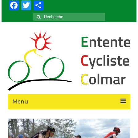
Facebook
Twitter
Partager
Rechercher
:
Menu
Accueil
Le Club