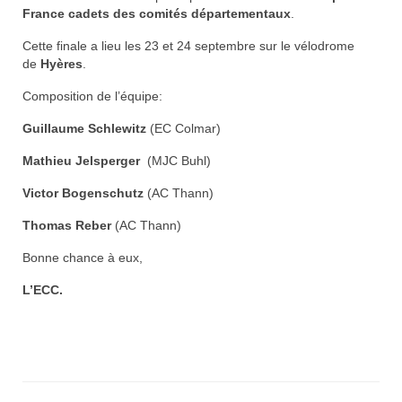
France cadets des comités départementaux
.
Documentation
Cette finale a lieu les 23 et 24 septembre sur le vélodrome
Loisirs
de
Hyères
.
Sorties
Composition de l’équipe:
Guillaume Schlewitz
(EC Colmar)
Strava
Mathieu Jelsperger
(MJC Buhl)
Route, Piste, Cyclo-cross
Victor Bogenschutz
(AC Thann)
Plan d’entraînement 2026
Thomas Reber
(AC Thann)
Nos organisations de la saison
Bonne chance à eux,
VTT
L’ECC.
Team Hase
Nos organisations de la saison
BMX