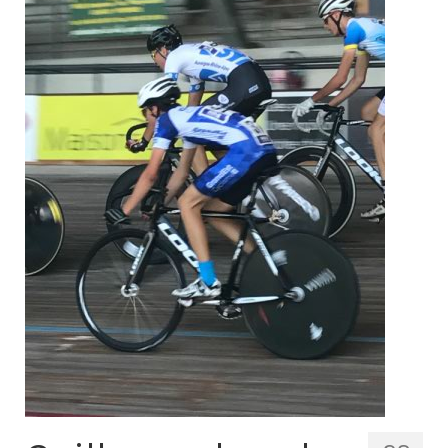
Contacts
Histoire
1950 à 1969
1970 à 1979
1980 à 1987
1988 à 1996
1997 à 2007
2008 à Aujourd’hui
Licence F.F.C.
Galerie Photos
Nos manifestations