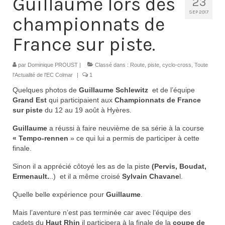
Guillaume lors des
23
Nos organisations de la saison
SEP 2017
championnats de
Classements
France sur piste.
Route
par
Dominique PROUST
|
Classé dans :
Route, piste, cyclo-cross
,
Toute
VTT
l'Actualité de l'EC Colmar
|
1
Quelques photos de
Guillaume Schlewitz
et de l’équipe
BMX
Grand Est
qui participaient aux
Championnats de France
sur piste
du 12 au 19 août à Hyères.
Piste
Guillaume
a réussi à faire neuvième de sa série à la course
Cyclo-Cross
« Tempo-rennen
» ce qui lui a permis de participer à cette
finale.
Actualités
Sinon il a apprécié côtoyé les as de la piste
(Pervis, Boudat,
Préparation
Ermenault.
..) et il a même croisé
Sylvain Chavane
l.
Quelle belle expérience pour
Guillaume
.
Plan d’entraînement 2026
Mais l’aventure n’est pas terminée car avec l’équipe des
Préparation Physique
cadets du
Haut Rhin
il participera à la finale de la
coupe de