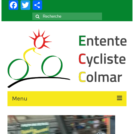
Facebook
Twitter
Partager
Rechercher
:
Menu
Accueil
Le Club