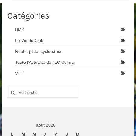
Catégories
BMX
La Vie du Club
Route, piste, cyclo-cross
Toute l'Actualité de l'EC Colmar
VTT
Rechercher
:
août 2026
L
M
M
J
V
S
D