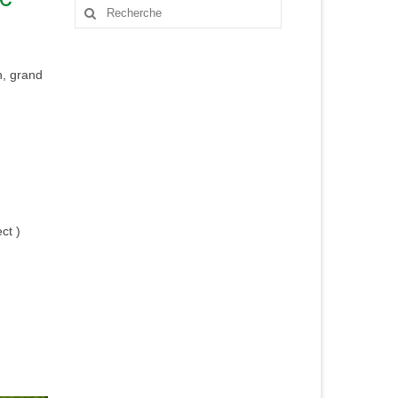
Rechercher
:
n, grand
ct )