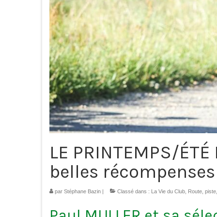
LE PRINTEMPS/ÉTÉ 
belles récompenses
par
Stéphane Bazin
|
Classé dans :
La Vie du Club
,
Route, piste
Paul MULLER et sa séle