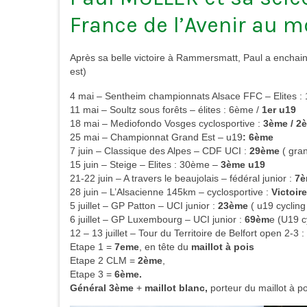
France de l’Avenir au m
Après sa belle victoire à Rammersmatt, Paul a enchaine
est)
4 mai – Sentheim championnats Alsace FFC – Elites :
11 mai – Soultz sous forêts – élites : 6ème /
1er u19
18 mai – Mediofondo Vosges cyclosportive :
3ème / 2
25 mai – Championnat Grand Est – u19
: 6ème
7 juin – Classique des Alpes – CDF UCI :
29ème
( gran
15 juin – Steige – Elites : 30ème –
3ème u19
21-22 juin – A travers le beaujolais – fédéral junior :
7è
28 juin – L’Alsacienne 145km – cyclosportive :
Victoir
5 juillet – GP Patton – UCI junior :
23ème
( u19 cycling
6 juillet – GP Luxembourg – UCI junior :
69èm
e (U19 c
12 – 13 juillet – Tour du Territoire de Belfort open 2-
Etape 1 =
7eme
, en tête du
maillot à pois
Etape 2 CLM =
2ème
,
Etape 3 =
6ème.
Général 3ème
+
maillot blanc,
porteur du maillot à p