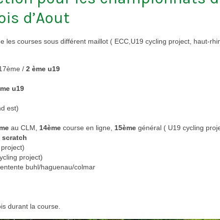
ois d’Aout
 les courses sous différent maillot ( ECC,U19 cycling project, haut-rhi
 17ème /
2 ème u19
ème u19
d est)
me
au CLM,
14ème
course en ligne,
15ème
général ( U19 cycling proje
e scratch
 project)
ycling project)
3 : entente buhl/haguenau/colmar
ois durant la course.