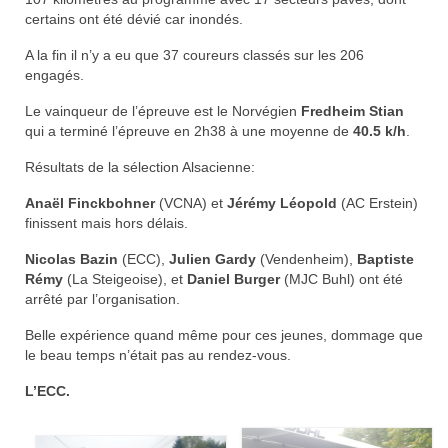
certains ont été dévié car inondés.
Nos organisations de la saison
A la fin il n’y a eu que 37 coureurs classés sur les 206
Classements
engagés.
Route
Le vainqueur de l’épreuve est le Norvégien
Fredheim Stian
qui a terminé l’épreuve en 2h38 à une moyenne de
40.5 k/h
.
VTT
Résultats de la sélection Alsacienne:
BMX
Anaël Finckbohner
(VCNA) et
Jérémy Léopold
(AC Erstein)
finissent mais hors délais.
Piste
Nicolas Bazin
(ECC),
Julien Gardy
(Vendenheim),
Baptiste
Cyclo-Cross
Rémy
(La Steigeoise), et
Daniel Burger
(MJC Buhl) ont été
arrêté par l’organisation.
Actualités
Belle expérience quand même pour ces jeunes, dommage que
Préparation
le beau temps n’était pas au rendez-vous.
Plan d’entraînement 2026
L’ECC.
Préparation Physique