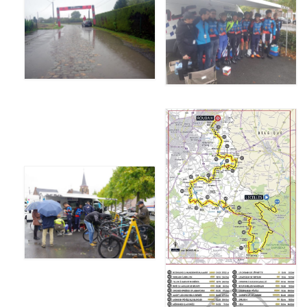
Documentation
Loisirs
Sorties
Strava
Route, Piste, Cyclo-cross
Plan d’entraînement 2026
Nos organisations de la saison
VTT
Team Hase
Nos organisations de la saison
BMX