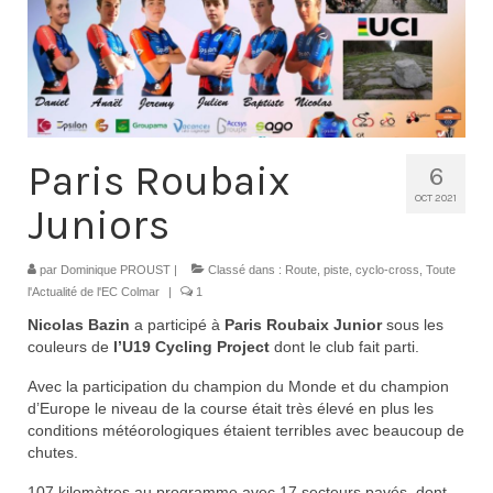
Contacts
Histoire
1950 à 1969
1970 à 1979
Paris Roubaix
6
1980 à 1987
OCT 2021
Juniors
1988 à 1996
par
Dominique PROUST
|
Classé dans :
Route, piste, cyclo-cross
,
Toute
1997 à 2007
l'Actualité de l'EC Colmar
|
1
Nicolas Bazin
a participé à
Paris Roubaix Junior
sous les
2008 à Aujourd’hui
couleurs de
l’U19 Cycling Project
dont le club fait parti.
Licence F.F.C.
Avec la participation du champion du Monde et du champion
d’Europe le niveau de la course était très élevé en plus les
Galerie Photos
conditions météorologiques étaient terribles avec beaucoup de
chutes.
Nos manifestations
107 kilomètres au programme avec 17 secteurs pavés, dont