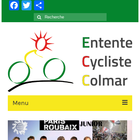
Facebook
Twitter
Partager
Rechercher
:
Menu
Accueil
Le Club