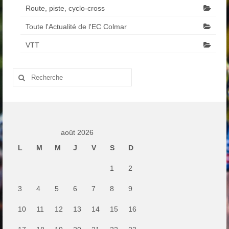
Route, piste, cyclo-cross
Toute l'Actualité de l'EC Colmar
VTT
Rechercher
:
août 2026
L
M
M
J
V
S
D
1
2
3
4
5
6
7
8
9
10
11
12
13
14
15
16