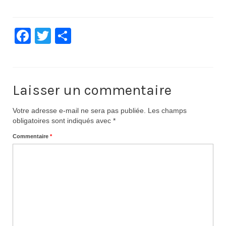
Documentation
Facebook
Twitter
Partager
Loisirs
Sorties
Strava
Laisser un commentaire
Route, Piste, Cyclo-cross
Votre adresse e-mail ne sera pas publiée.
Les champs
Plan d’entraînement 2026
obligatoires sont indiqués avec
*
Nos organisations de la saison
Commentaire
*
VTT
Team Hase
Nos organisations de la saison
BMX