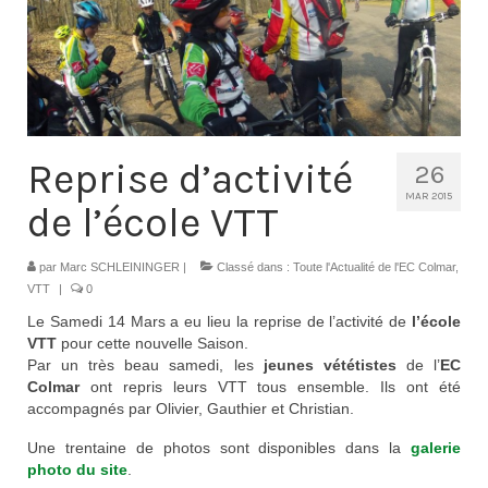
Contacts
Histoire
1950 à 1969
1970 à 1979
Reprise d’activité
26
1980 à 1987
MAR 2015
de l’école VTT
1988 à 1996
par
Marc SCHLEININGER
|
Classé dans :
Toute l'Actualité de l'EC Colmar
,
1997 à 2007
VTT
|
0
Le Samedi 14 Mars a eu lieu la reprise de l’activité de
l’école
2008 à Aujourd’hui
VTT
pour cette nouvelle Saison.
Par un très beau samedi, les
jeunes vététistes
de l’
EC
Licence F.F.C.
Colmar
ont repris leurs VTT tous ensemble. Ils ont été
accompagnés par Olivier, Gauthier et Christian.
Galerie Photos
Une trentaine de photos sont disponibles dans la
galerie
Nos manifestations
photo du site
.