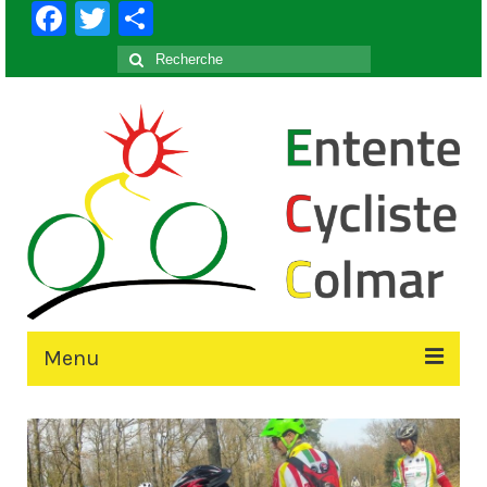
Facebook
Twitter
Partager
Rechercher
:
Menu
Accueil
Le Club