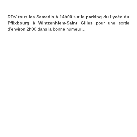
Nos organisations de la saison
RDV
tous les Samedis à 14h00
sur le
parking du Lycée du
Classements
Pflixbourg à Wintzenhiem-Saint Gilles
pour une sortie
d’environ 2h00 dans la bonne humeur…
Route
VTT
BMX
Piste
Cyclo-Cross
Actualités
Préparation
Plan d’entraînement 2026
Préparation Physique