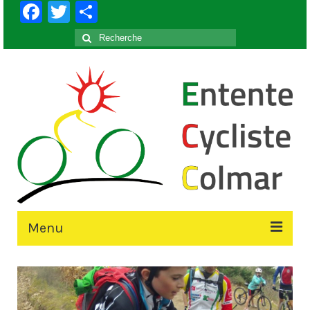
Facebook
Twitter
Partager
Rechercher
:
Menu
Accueil
Le Club