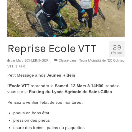
Contacts
Histoire
1950 à 1969
1970 à 1979
Reprise Ecole VTT
29
1980 à 1987
FÉV 2016
par
Marc SCHLEININGER
|
Classé dans :
Toute l'Actualité de l'EC Colmar
,
1988 à 1996
VTT
|
0
Petit Message à nos
Jeunes Riders
,
1997 à 2007
l’
Ecole VTT
reprendra le
Samedi 12 Mars à 14H00
, rendez-
2008 à Aujourd’hui
vous sur le
Parking du Lycée Agricole de Saint-Gilles
Licence F.F.C.
Pensez à vérifier l’état de vos montures :
pneus en bons état
Galerie Photos
pression des pneus
Nos manifestations
usure des freins : patins ou plaquettes