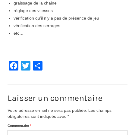
graissage de la chaine
Nos organisations de la saison
réglage des vitesses
vérification qu’il n’y a pas de présence de jeu
Classements
vérification des serrages
Route
etc…
VTT
BMX
Facebook
Twitter
Partager
Piste
Cyclo-Cross
Actualités
Laisser un commentaire
Préparation
Votre adresse e-mail ne sera pas publiée.
Les champs
obligatoires sont indiqués avec
*
Plan d’entraînement 2026
Commentaire
*
Préparation Physique