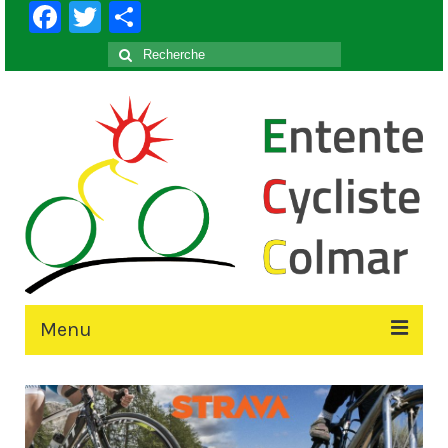
Facebook
Twitter
Partager
Rechercher
:
Menu
Accueil
Le Club