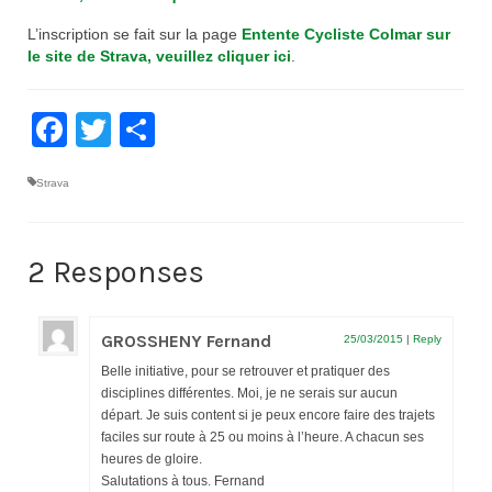
Documentation
L’inscription se fait sur la page
Entente Cycliste Colmar sur
le site de Strava, veuillez cliquer ici
.
Loisirs
Sorties
Facebook
Twitter
Partager
Strava
Strava
Route, Piste, Cyclo-cross
Plan d’entraînement 2026
2 Responses
Nos organisations de la saison
GROSSHENY Fernand
VTT
25/03/2015
|
Reply
Belle initiative, pour se retrouver et pratiquer des
Team Hase
disciplines différentes. Moi, je ne serais sur aucun
départ. Je suis content si je peux encore faire des trajets
Nos organisations de la saison
faciles sur route à 25 ou moins à l’heure. A chacun ses
heures de gloire.
BMX
Salutations à tous. Fernand