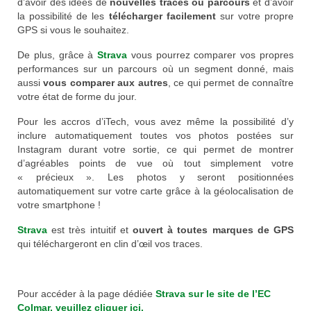
d’avoir des idées de
nouvelles traces ou parcours
et d’avoir
Nos organisations de la saison
la possibilité de les
télécharger facilement
sur votre propre
GPS si vous le souhaitez.
Classements
De plus, grâce à
Strava
vous pourrez comparer vos propres
performances sur un parcours où un segment donné, mais
Route
aussi
vous comparer aux autres
, ce qui permet de connaître
votre état de forme du jour.
VTT
Pour les accros d’iTech, vous avez même la possibilité d’y
BMX
inclure automatiquement toutes vos photos postées sur
Instagram durant votre sortie, ce qui permet de montrer
Piste
d’agréables points de vue où tout simplement votre
« précieux ». Les photos y seront positionnées
Cyclo-Cross
automatiquement sur votre carte grâce à la géolocalisation de
votre smartphone !
Actualités
Strava
est très intuitif et
ouvert à toutes marques de GPS
Préparation
qui téléchargeront en clin d’œil vos traces.
Plan d’entraînement 2026
Pour accéder à la page dédiée
Strava sur le site de l’EC
Préparation Physique
Colmar, veuillez cliquer ici.