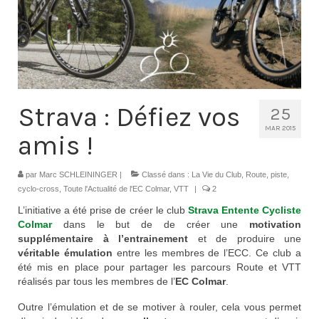
Contacts
Histoire
1950 à 1969
1970 à 1979
Strava : Défiez vos
25
1980 à 1987
MAR 2015
amis !
1988 à 1996
par
Marc SCHLEININGER
|
Classé dans :
La Vie du Club
,
Route, piste,
1997 à 2007
cyclo-cross
,
Toute l'Actualité de l'EC Colmar
,
VTT
|
2
L’initiative a été prise de créer le club
Strava Entente Cycliste
2008 à Aujourd’hui
Colmar
dans le but de de créer une
motivation
supplémentaire à l’entrainement
et de produire une
Licence F.F.C.
véritable émulation
entre les membres de l’ECC. Ce club a
été mis en place pour partager les parcours Route et VTT
Galerie Photos
réalisés par tous les membres de l’
EC Colmar
.
Nos manifestations
Outre l’émulation et de se motiver à rouler, cela vous permet