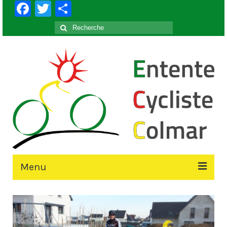
Facebook
Twitter
Partager
Rechercher
:
Menu
Accueil
Le Club