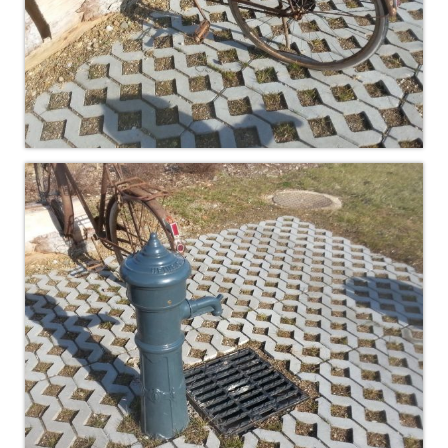
Documentation
Loisirs
Sorties
Strava
Route, Piste, Cyclo-cross
Plan d’entraînement 2026
Nos organisations de la saison
VTT
Team Hase
Nos organisations de la saison
BMX