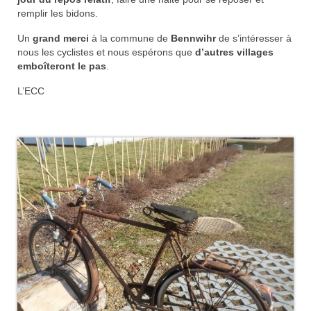
remplir les bidons.
Nos organisations de la saison
Un
grand merci
à la commune de
Bennwihr
de s’intéresser à
Classements
nous les cyclistes et nous espérons que
d’autres villages
emboîteront le pas
.
Route
L’ECC
VTT
BMX
Piste
Cyclo-Cross
Actualités
Préparation
Plan d’entraînement 2026
Préparation Physique