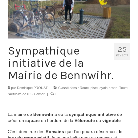
Contacts
Histoire
1950 à 1969
1970 à 1979
Sympathique
25
1980 à 1987
FÉV 2017
initiative de la
1988 à 1996
Mairie de Bennwihr.
1997 à 2007
par
Dominique PROUST
|
Classé dans :
Route, piste, cyclo-cross
,
Toute
2008 à Aujourd’hui
l'Actualité de l'EC Colmar
|
1
Licence F.F.C.
La mairie de
Bennwihr
a eu la
sympathique initiative
de
Galerie Photos
créer un
square
en bordure de la
Véloroute
du
vignoble
.
Nos manifestations
C’est donc rue des
Romains
que l’on pourra désormais,
le
jour du repos relatif
, faire une halte pour se reposer et