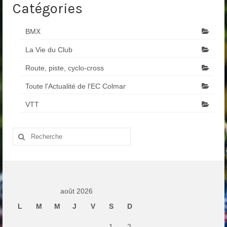
Catégories
BMX
La Vie du Club
Route, piste, cyclo-cross
Toute l'Actualité de l'EC Colmar
VTT
Rechercher
:
août 2026
L
M
M
J
V
S
D
1
2